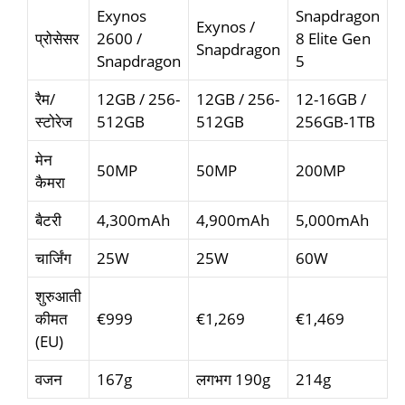
Exynos
Snapdragon
Exynos /
प्रोसेसर
2600 /
8 Elite Gen
Snapdragon
Snapdragon
5
रैम/
12GB / 256-
12GB / 256-
12-16GB /
स्टोरेज
512GB
512GB
256GB-1TB
मेन
50MP
50MP
200MP
कैमरा
बैटरी
4,300mAh
4,900mAh
5,000mAh
चार्जिंग
25W
25W
60W
शुरुआती
कीमत
€999
€1,269
€1,469
(EU)
वजन
167g
लगभग 190g
214g