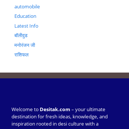
automobile
Education
Latest Info
बॉलीवुड
मनोरंजन जी
राशिफल
Welcome to
Desitak.com
– your ultimate
destination for fresh ideas, knowledge, and
inspiration rooted in desi culture with a