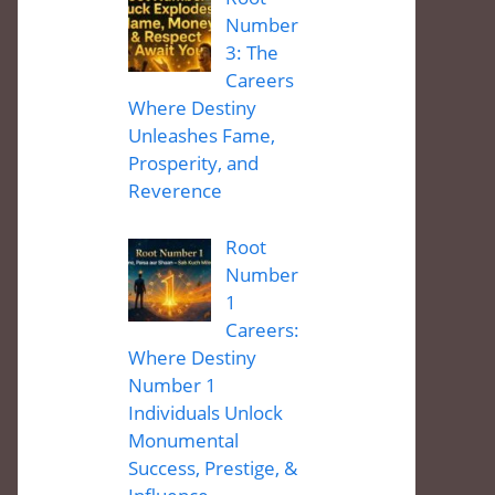
Number
3: The
Careers
Where Destiny
Unleashes Fame,
Prosperity, and
Reverence
Root
Number
1
Careers:
Where Destiny
Number 1
Individuals Unlock
Monumental
Success, Prestige, &