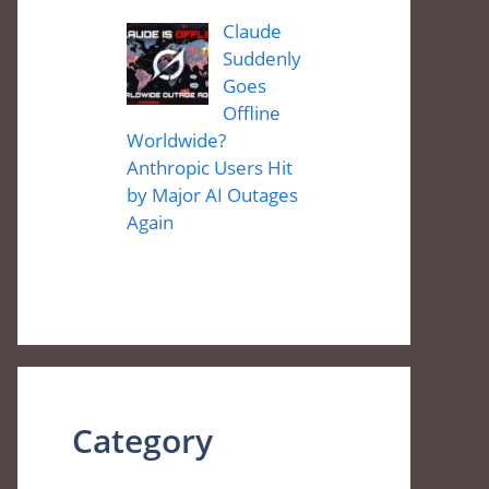
Claude
Suddenly
Goes
Offline
Worldwide?
Anthropic Users Hit
by Major AI Outages
Again
Category