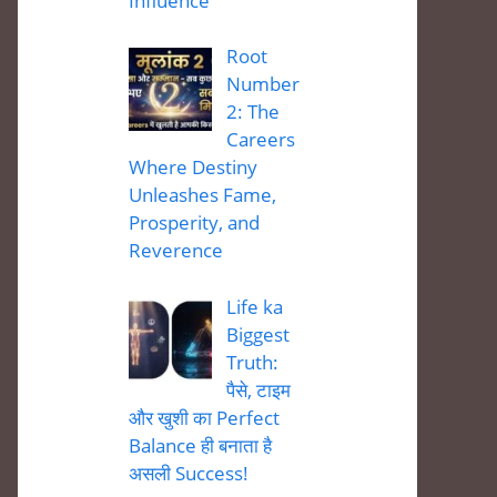
Influence
Root
Number
2: The
Careers
Where Destiny
Unleashes Fame,
Prosperity, and
Reverence
Life ka
Biggest
Truth:
पैसे, टाइम
और खुशी का Perfect
Balance ही बनाता है
असली Success!