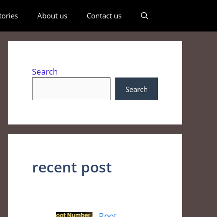
ories
About us
Contact us
Search
Search
recent post
Root