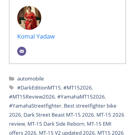
Komal Yadaw
Categories
automobile
Tags
#DarkEditionMT15
,
#MT152026
,
#MT15Review2026
,
#YamahaMT152026
,
#YamahaStreetfighter
,
Best streetfighter bike
2026
,
Dark Street Beast MT-15 2026
,
MT-15 2026
review
,
MT-15 Dark Side Reborn
,
MT-15 EMI
offers 2026
,
MT-15 V2 updated 2026
,
MT15 2026