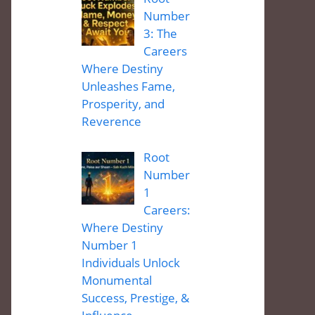
Number
3: The
Careers
Where Destiny
Unleashes Fame,
Prosperity, and
Reverence
Root
Number
1
Careers:
Where Destiny
Number 1
Individuals Unlock
Monumental
Success, Prestige, &