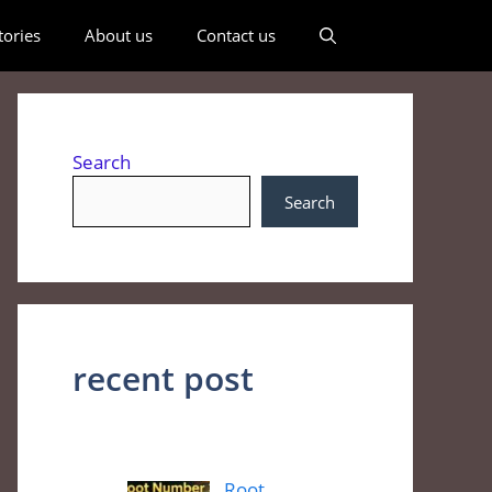
ories
About us
Contact us
Search
Search
recent post
Root