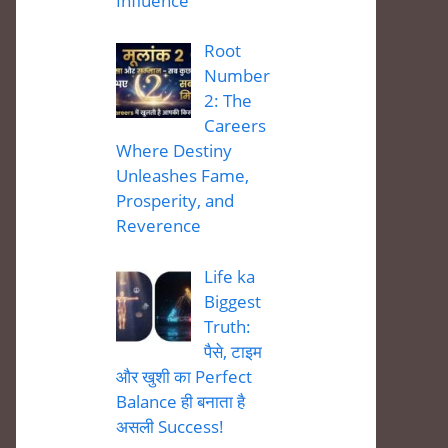
Influence
Root
Number
2: The
Careers
Where Destiny
Unleashes Fame,
Prosperity, and
Reverence
Life ka
Biggest
Truth:
पैसे, टाइम
और खुशी का Perfect
Balance ही बनाता है
असली Success!