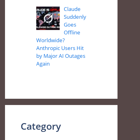
Claude
Suddenly
Goes
Offline
Worldwide?
Anthropic Users Hit
by Major AI Outages
Again
Category