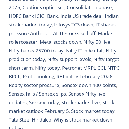
2026
,
Cautious optimism
,
Consolidation phase
,
HDFC Bank ICICI Bank
,
India US trade deal
,
Indian
stock market today
,
Infosys TCS down
,
IT shares
pressure Anthropic AI
,
IT stocks sell-off
,
Market
rollercoaster
,
Metal stocks down
,
Nifty 50 live
,
Nifty below 25700 today
,
Nifty IT index fall
,
Nifty
prediction today
,
Nifty support levels
,
Nifty target
short term
,
Nifty today
,
Petronet MRPL CCL NTPC
BPCL
,
Profit booking
,
RBI policy February 2026
,
Realty sector pressure
,
Sensex down 400 points
,
Sensex falls / Sensex slips
,
Sensex Nifty live
updates
,
Sensex today
,
Stock market live
,
Stock
market outlook February 5
,
Stock market today
,
Tata Steel Hindalco
,
Why is stock market down
today?