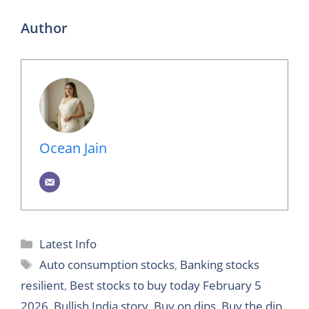
Author
Ocean Jain
Categories
Latest Info
Tags
Auto consumption stocks
,
Banking stocks
resilient
,
Best stocks to buy today February 5
2026
,
Bullish India story
,
Buy on dips
,
Buy the dip