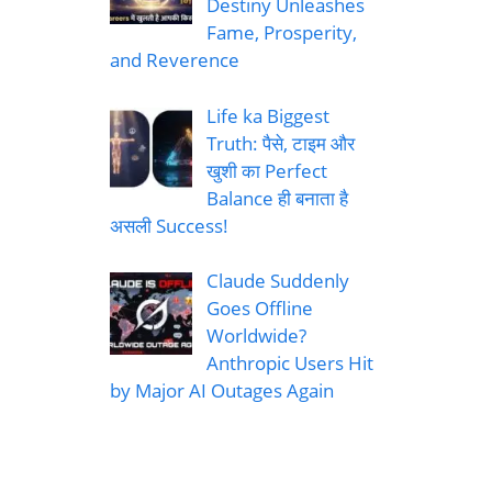
Destiny Unleashes
Fame, Prosperity,
and Reverence
Life ka Biggest
Truth: पैसे, टाइम और
खुशी का Perfect
Balance ही बनाता है
असली Success!
Claude Suddenly
Goes Offline
Worldwide?
Anthropic Users Hit
by Major AI Outages Again