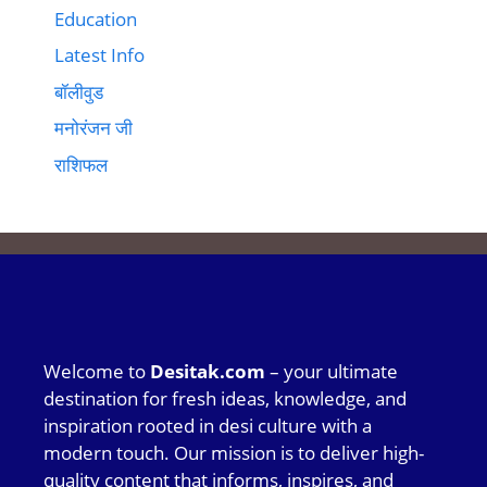
Education
Latest Info
बॉलीवुड
मनोरंजन जी
राशिफल
Welcome to
Desitak.com
– your ultimate
destination for fresh ideas, knowledge, and
inspiration rooted in desi culture with a
modern touch. Our mission is to deliver high-
quality content that informs, inspires, and