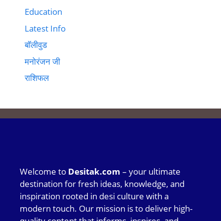
Education
Latest Info
बॉलीवुड
मनोरंजन जी
राशिफल
Welcome to
Desitak.com
– your ultimate
destination for fresh ideas, knowledge, and
inspiration rooted in desi culture with a
modern touch. Our mission is to deliver high-
quality content that informs, inspires, and