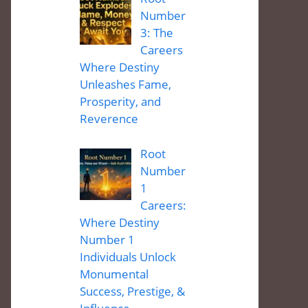
Number
3: The
Careers
Where Destiny
Unleashes Fame,
Prosperity, and
Reverence
Root
Number
1
Careers:
Where Destiny
Number 1
Individuals Unlock
Monumental
Success, Prestige, &