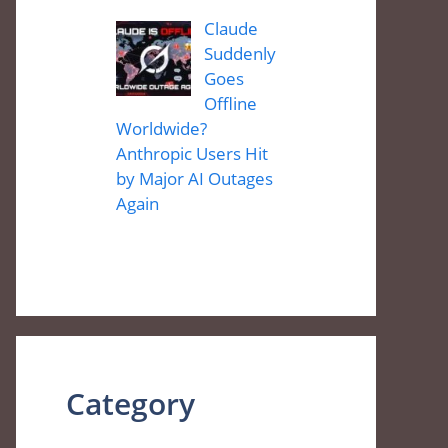
Claude
Suddenly
Goes
Offline
Worldwide?
Anthropic Users Hit
by Major AI Outages
Again
Category