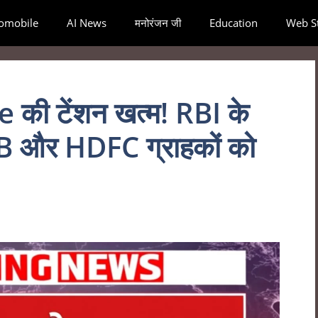
omobile
AI News
मनोरंजन जी
Education
Web St
ी टेंशन खत्म! RBI के
NB और HDFC ग्राहकों को