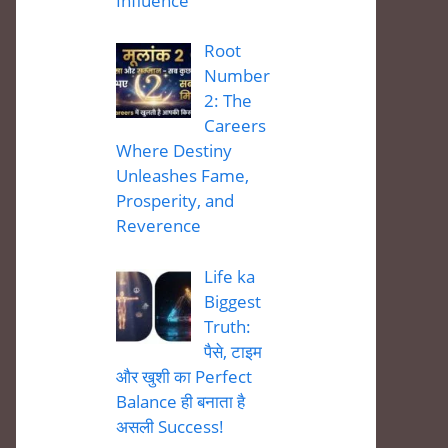
Influence
Root
Number
2: The
Careers
Where Destiny
Unleashes Fame,
Prosperity, and
Reverence
Life ka
Biggest
Truth:
पैसे, टाइम
और खुशी का Perfect
Balance ही बनाता है
असली Success!