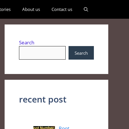
ories
About us
Contact us
Search
Search
recent post
Root