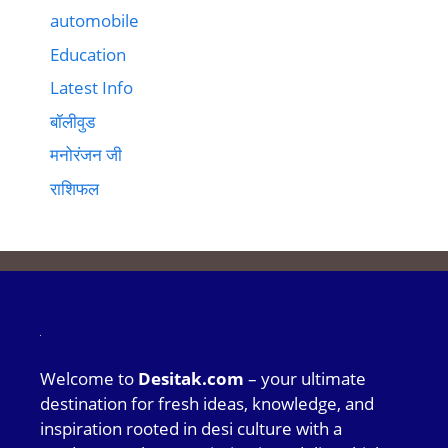
automobile
Education
Latest Info
बॉलीवुड
मनोरंजन जी
राशिफल
Welcome to
Desitak.com
– your ultimate
destination for fresh ideas, knowledge, and
inspiration rooted in desi culture with a