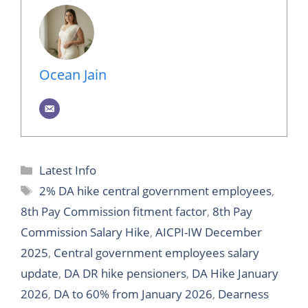
Ocean Jain
Categories
Latest Info
Tags
2% DA hike central government employees
,
8th Pay Commission fitment factor
,
8th Pay
Commission Salary Hike
,
AICPI-IW December
2025
,
Central government employees salary
update
,
DA DR hike pensioners
,
DA Hike January
2026
,
DA to 60% from January 2026
,
Dearness