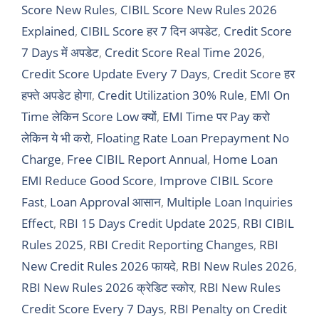
Score New Rules
,
CIBIL Score New Rules 2026
Explained
,
CIBIL Score हर 7 दिन अपडेट
,
Credit Score
7 Days में अपडेट
,
Credit Score Real Time 2026
,
Credit Score Update Every 7 Days
,
Credit Score हर
हफ्ते अपडेट होगा
,
Credit Utilization 30% Rule
,
EMI On
Time लेकिन Score Low क्यों
,
EMI Time पर Pay करो
लेकिन ये भी करो
,
Floating Rate Loan Prepayment No
Charge
,
Free CIBIL Report Annual
,
Home Loan
EMI Reduce Good Score
,
Improve CIBIL Score
Fast
,
Loan Approval आसान
,
Multiple Loan Inquiries
Effect
,
RBI 15 Days Credit Update 2025
,
RBI CIBIL
Rules 2025
,
RBI Credit Reporting Changes
,
RBI
New Credit Rules 2026 फायदे
,
RBI New Rules 2026
,
RBI New Rules 2026 क्रेडिट स्कोर
,
RBI New Rules
Credit Score Every 7 Days
,
RBI Penalty on Credit