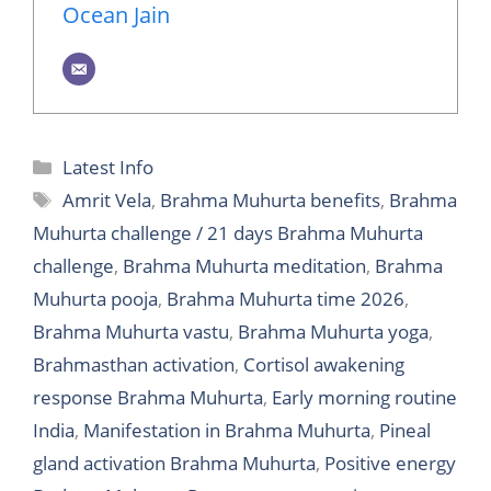
Ocean Jain
Categories
Latest Info
Tags
Amrit Vela
,
Brahma Muhurta benefits
,
Brahma
Muhurta challenge / 21 days Brahma Muhurta
challenge
,
Brahma Muhurta meditation
,
Brahma
Muhurta pooja
,
Brahma Muhurta time 2026
,
Brahma Muhurta vastu
,
Brahma Muhurta yoga
,
Brahmasthan activation
,
Cortisol awakening
response Brahma Muhurta
,
Early morning routine
India
,
Manifestation in Brahma Muhurta
,
Pineal
gland activation Brahma Muhurta
,
Positive energy