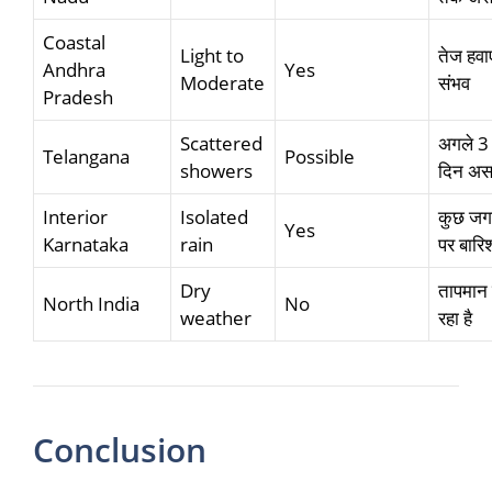
Coastal
Light to
तेज हवाए
Andhra
Yes
Moderate
संभव
Pradesh
Scattered
अगले 3
Telangana
Possible
showers
दिन अस
Interior
Isolated
कुछ जगह
Yes
Karnataka
rain
पर बारि
Dry
तापमान 
North India
No
weather
रहा है
Conclusion