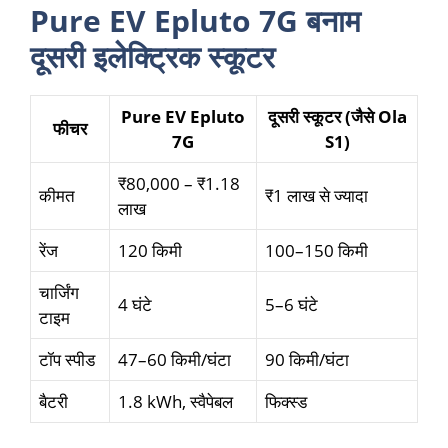
Pure EV Epluto 7G बनाम
दूसरी इलेक्ट्रिक स्कूटर
Pure EV Epluto
दूसरी स्कूटर (जैसे Ola
फीचर
7G
S1)
₹80,000 – ₹1.18
कीमत
₹1 लाख से ज्यादा
लाख
रेंज
120 किमी
100–150 किमी
चार्जिंग
4 घंटे
5–6 घंटे
टाइम
टॉप स्पीड
47–60 किमी/घंटा
90 किमी/घंटा
बैटरी
1.8 kWh, स्वैपेबल
फिक्स्ड