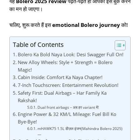
यह
Bolero 2025 review
पढ़ते-पढ़ते ही आपको इसे बुक करने
का मन हो जाएगा।
चलिए, शुरू करते हैं इस
emotional Bolero journey
को!
Table of Contents
Bolero Ka Bold Naya Look: Desi Swagger Full On!
New Alloy Wheels: Style + Strength = Bolero
Magic!
Cabin Inside: Comfort Ka Naya Chapter!
7-Inch Touchscreen: Entertainment Revolution!
Safety First: Dual Airbags – Har Family Ka
Rakshak!
Dual front airbags – अब हर variant में!
Engine Power & 32 KM/L Mileage: Fuel Bill Ko
Bye-Bye!
mHAWK75 1.5L डीज़ल इंजन(Mahindra Bolero 2025)
—