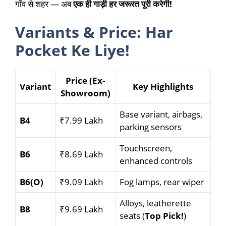
गाँव से शहर — अब
एक ही गाड़ी हर जरूरत पूरी करेगी!
Variants & Price: Har
Pocket Ke Liye!
Price (Ex-
Variant
Key Highlights
Showroom)
Base variant, airbags,
B4
₹7.99 Lakh
parking sensors
Touchscreen,
B6
₹8.69 Lakh
enhanced controls
B6(O)
₹9.09 Lakh
Fog lamps, rear wiper
Alloys, leatherette
B8
₹9.69 Lakh
seats (
Top Pick!
)