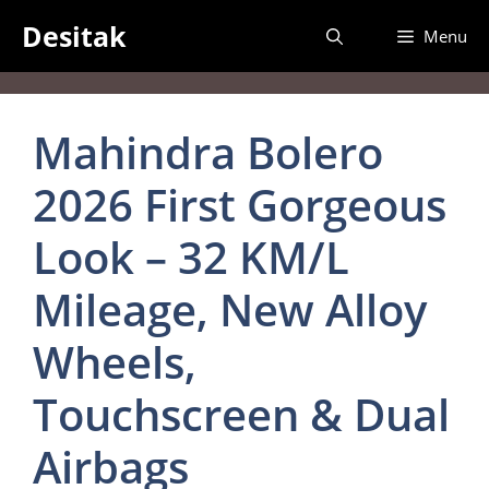
Skip
Desitak
Menu
to
content
Mahindra Bolero
2026 First Gorgeous
Look – 32 KM/L
Mileage, New Alloy
Wheels,
Touchscreen & Dual
Airbags