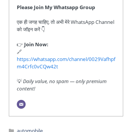
Please Join My Whatsapp Group
एक ही जगह चाहिए, तो अभी मेरे WhatsApp Channel
को जॉइन करें 👇
👉
Join Now:
🔗
https://whatsapp.com/channel/0029Vafhpf
m4Crfc0vCQw42t
💡
Daily value, no spam — only premium
content!
Categories
automobile