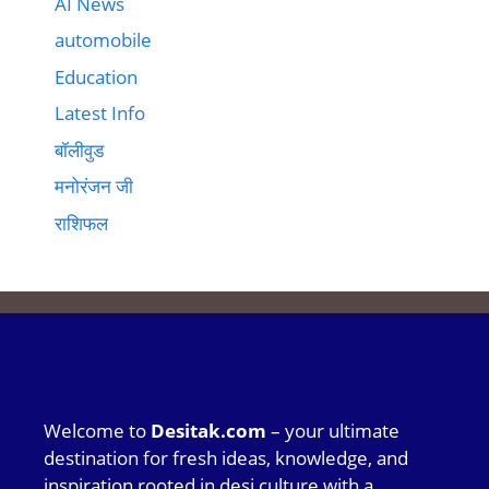
AI News
automobile
Education
Latest Info
बॉलीवुड
मनोरंजन जी
राशिफल
Welcome to
Desitak.com
– your ultimate
destination for fresh ideas, knowledge, and
inspiration rooted in desi culture with a