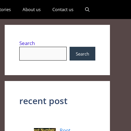
ories
About us
Contact us
Search
Search
recent post
Root