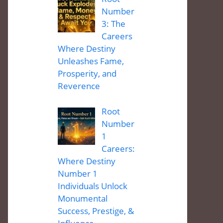
Number
3: The
Careers
Where Destiny
Unleashes Fame,
Prosperity, and
Reverence
Root
Number
1
Careers:
Where Destiny
Number 1
Individuals Unlock
Monumental
Success, Prestige, &