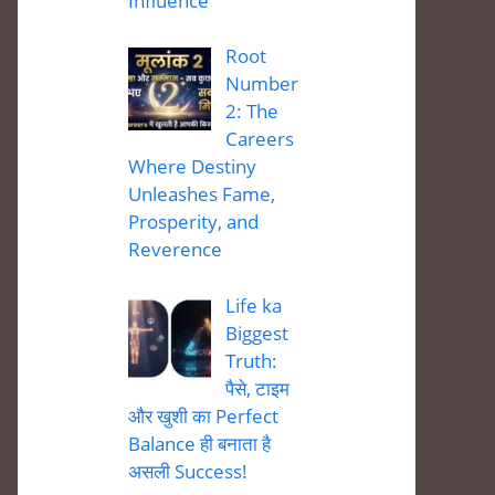
Influence
Root
Number
2: The
Careers
Where Destiny
Unleashes Fame,
Prosperity, and
Reverence
Life ka
Biggest
Truth:
पैसे, टाइम
और खुशी का Perfect
Balance ही बनाता है
असली Success!