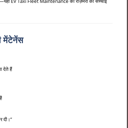
ंता”—यही EV Taxi Fleet Maintenance की रोज़मर्रा की सच्चाई
ेंटेनेंस
देते हैं
है
कर दी।”