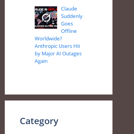
Claude
Suddenly
Goes
Offline
Worldwide?
Anthropic Users Hit
by Major AI Outages
Again
Category