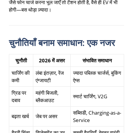
जैसे फोन चार्ज करना भूल जाएँ तो टेंशन होती है, वैसे ही EV में भी
होगी—बस थोड़ा ज़्यादा।
चुनौतियाँ बनाम समाधान: एक नजर
चुनौती
2026 में असर
संभावित समाधान
चार्जिंग की
लंबा इंतज़ार, रेंज
ज्यादा पब्लिक चार्जर्स, बुकिंग
कमी
एंग्जायटी
ऐप्स
ग्रिड पर
महंगी बिजली,
स्मार्ट चार्जिंग, V2G
दबाव
ब्लैकआउट
सब्सिडी, Charging-as-a-
बढ़ता खर्च
जेब पर असर
Service
बैटरी चिंता
रिप्लेसमेंट का डर
सस्ती बैटरियाँ, बेहतर वारंटी