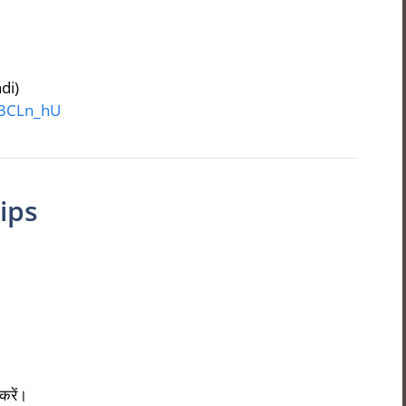
di)
g3CLn_hU
ips
रें।