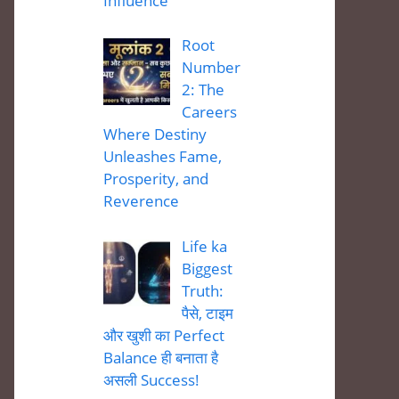
Influence
Root
Number
2: The
Careers
Where Destiny
Unleashes Fame,
Prosperity, and
Reverence
Life ka
Biggest
Truth:
पैसे, टाइम
और खुशी का Perfect
Balance ही बनाता है
असली Success!