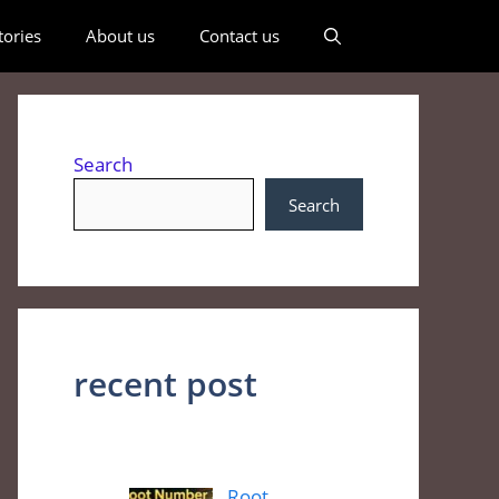
ories
About us
Contact us
Search
Search
recent post
Root