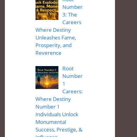
Number
3: The
Careers
Where Destiny
Unleashes Fame,
Prosperity, and
Reverence
Root
Number
1
Careers:
Where Destiny
Number 1
Individuals Unlock
Monumental
Success, Prestige, &