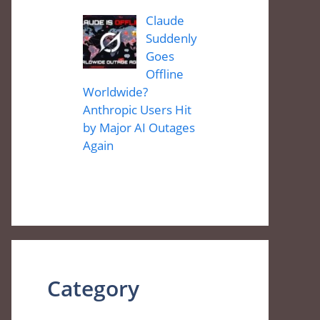
Claude
Suddenly
Goes
Offline
Worldwide?
Anthropic Users Hit
by Major AI Outages
Again
Category