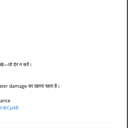
े—तो देर न करें।
और water damage का खतरा रहता है।
nance
LYdtCp48